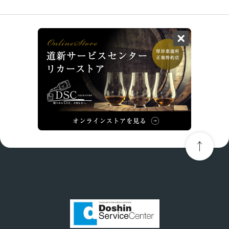
←
Prev
Next
→