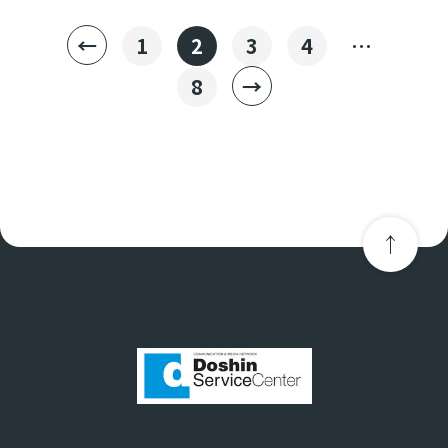
投
←
1
2
3
4
…
稿
8
→
の
ペ
ー
ジ
送
り